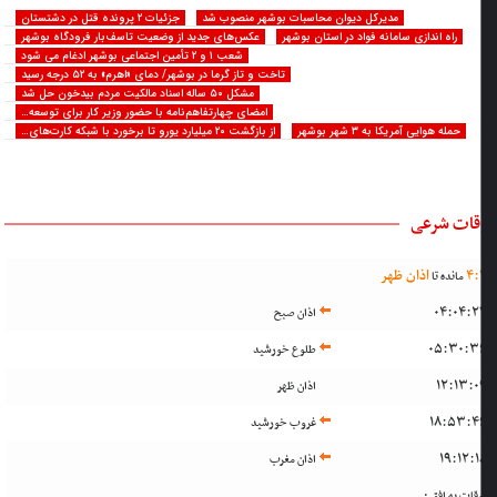
مدیرکل دیوان محاسبات بوشهر منصوب شد
جزئیات ۲ پرونده قتل در دشتستان
راه اندازی سامانه فواد در استان بوشهر
عکس‌های جدید از وضعیت تاسف‌بار فرودگاه بوشهر
شعب ۱ و ۲ تأمین اجتماعی بوشهر ادغام می شود
تاخت و تاز گرما در بوشهر/ دمای «اهرم» به ۵۲ درجه رسید
مشکل ۵۰ ساله اسناد مالکیت مردم بیدخون حل شد
امضای چهارتفاهم‌نامه با حضور وزیر کار برای توسعه…
حمله هوایی آمریکا به ۳ شهر بوشهر
از بازگشت ۲۰ میلیارد یورو تا برخورد با شبکه کارت‌های…
قات شرعی
:
4
اذان ظهر
مانده تا
04:04:2
اذان صبح
05:30:3
طلوع خورشید
12:13:0
اذان ظهر
18:53:4
غروب خورشید
19:12:
اذان مغرب
قات به افق :