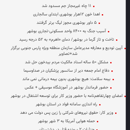
۱۱ چاه غیرمجاز جم مسدود شد
اهدا خون ۱۲هزار بوشهری ابتدای سالجاری
۵ داور بوشهری مجوز لیگ برتر گرفتند
آسیب جنگ به ۸۴۰۰ واحد مسکونی-تجاری بوشهر
تاخت و تاز گرما در بوشهر/ دمای «اهرم» به ۵۲ درجه رسید
آیین تودیع و معارفه مدیرعامل سازمان منطقه ویژه پارس جنوبی برگزار
شد+تصاویر
مشکل ۵۰ ساله اسناد مالکیت مردم بیدخون حل شد
دفاع امام جمعه دیر از سانسور پزشکیان در صداوسیما
بیمه سلامت: هیچ بوشهری بدون بیمه درمانی نمی ماند
حضور فرماندار بوشهر در آموزشگاه موسیقی + عکس
امضای چهارتفاهم‌نامه با حضور وزیر کار برای توسعه اشتغال در بوشهر
راه اندازی سامانه فواد در استان بوشهر
وزیر کار: حقوق نیروهای شرکتی را زین پس دولت می دهد
حمله هوایی آمریکا به ۳ شهر بوشهر
جزئیات ۲ پرونده قتل در دشتستان