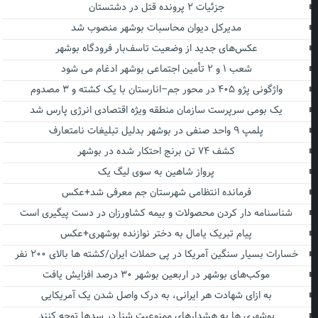
جزئیات ۲ پرونده قتل در دشتستان
مدیرکل دیوان محاسبات بوشهر منصوب شد
عکس‌های جدید از وضعیت تاسف‌بار فرودگاه بوشهر
شعب ۱ و ۲ تأمین اجتماعی بوشهر ادغام می شود
واژگونی پژو ۴۰۵ در محور جم–انارستان با یک کشته و ۳ مصدوم
یک بومی سرپرست سازمان منطقه ویژه اقتصادی انرژی پارس شد
پلمپ ۹ واحد صنفی در بوشهر بدلیل تبلیغات نامتعارف
کشف ۷۴ تن برنج احتکار شده در بوشهر
پرواز شاهین به سوی لیگ یک
فرمانده انتظامی شهرستان جم معرفی شد+عکس
شناسنامه دار کردن محصولات و بیمه کشاورزان در دست پیگیری است
پیام تبریک یامال به دختر نوازنده بوشهری+عکس
خسارات بسیار سنگین آمریکا در پی حملات ایران/کشته ها بالای ۲۰۰ نفر
موکب‌های بوشهر در اربعین بوشهر ۳۰ درصد افزایش یافت
به ازای شهادت هر ایرانی، به درک واصل شدن یک آمریکایی
بوشهری ها به هشدارهای ممنوعیت شنا در سدها توجه کنند