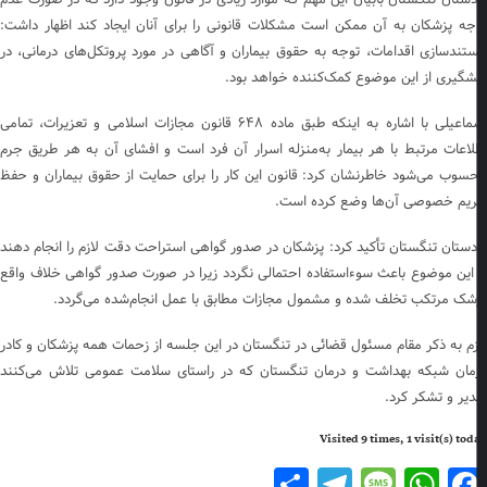
جه پزشکان به آن ممکن است مشکلات قانونی را برای آنان ایجاد کند اظهار داشت:
تندسازی اقدامات، توجه به حقوق بیماران و آگاهی در مورد پروتکل‌های درمانی، در
شگیری از این موضوع کمک‌کننده خواهد بود.
اسماعیلی با اشاره به اینکه طبق ماده ۶۴۸ قانون مجازات اسلامی و تعزیرات، تمامی
لاعات مرتبط با هر بیمار به‌منزله اسرار آن فرد است و افشای آن به هر طریق جرم
سوب می‌شود خاطرنشان کرد: قانون این کار را برای حمایت از حقوق بیماران و حفظ
یم خصوصی آن‌ها وضع کرده است.
دستان تنگستان تأکید کرد: پزشکان در صدور گواهی استراحت دقت لازم را انجام دهند
 این موضوع باعث سوءاستفاده احتمالی نگردد زیرا در صورت صدور گواهی خلاف واقع
شک مرتکب تخلف شده و مشمول مجازات مطابق با عمل انجام‌شده می‌گردد.
زم به ذکر مقام مسئول قضائی در تنگستان در این جلسه از زحمات همه پزشکان و کادر
مان شبکه بهداشت و درمان تنگستان که در راستای سلامت عمومی تلاش می‌کنند
دیر و تشکر کرد.
Visited 9 times, 1 visit(s) to
Telegram
Share
Message
WhatsApp
Facebook