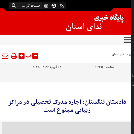
پ
وه :
خبر استان
شناسه :
112612
04 فوریه 2026 - 18:48
دادستان تنگستان: اجاره مدرک تحصیلی در مراکز
زیبایی ممنوع است