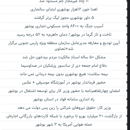
۱۱ چاه غیرمجاز جم مسدود شد
اهدا خون ۱۲هزار بوشهری ابتدای سالجاری
۵ داور بوشهری مجوز لیگ برتر گرفتند
آسیب جنگ به ۸۴۰۰ واحد مسکونی-تجاری بوشهر
تاخت و تاز گرما در بوشهر/ دمای «اهرم» به ۵۲ درجه رسید
آیین تودیع و معارفه مدیرعامل سازمان منطقه ویژه پارس جنوبی برگزار
شد+تصاویر
مشکل ۵۰ ساله اسناد مالکیت مردم بیدخون حل شد
دفاع امام جمعه دیر از سانسور پزشکیان در صداوسیما
بیمه سلامت: هیچ بوشهری بدون بیمه درمانی نمی ماند
حضور فرماندار بوشهر در آموزشگاه موسیقی + عکس
امضای چهارتفاهم‌نامه با حضور وزیر کار برای توسعه اشتغال در بوشهر
راه اندازی سامانه فواد در استان بوشهر
وزیر کار: حقوق نیروهای شرکتی را زین پس دولت می دهد
از بازگشت ۲۰ میلیارد یورو تا برخورد با شبکه کارت‌های بازرگانی اجاره‌ای
حمله هوایی آمریکا به ۳ شهر بوشهر