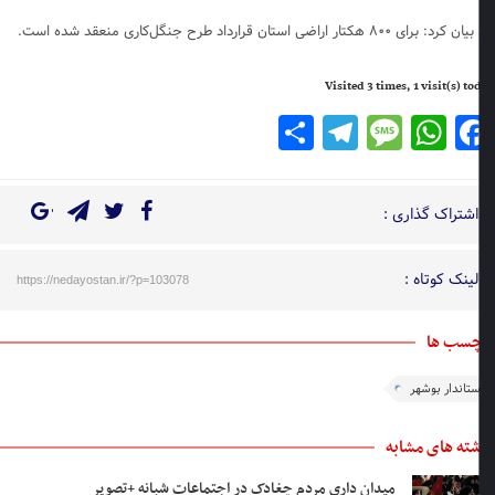
برای ۸۰۰ هکتار اراضی استان قرارداد طرح جنگل‌کاری منعقد شده است.
Visited 3 times, 1 visit(s) t
Telegram
Share
Message
WhatsApp
Facebook
اشتراک گذاری :
لینک کوتاه :
https://nedayostan.ir/?p=103078
چسب ها
تاندار بوشهر
ته های مشابه
میدان داری مردم چغادک در اجتماعات شبانه +تصویر