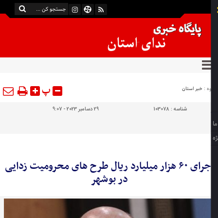
پ
ه :
خبر استان
شناسه :
103078
29 دسامبر 2023 - 9:07
اجرای ۶۰ هزار میلیارد ریال طرح های محرومیت زدایی
در بوشهر