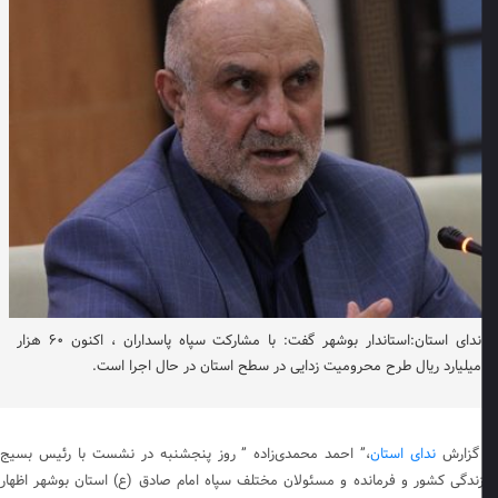
ندای استان:استاندار بوشهر گفت: با مشارکت سپاه پاسداران ، اکنون ۶۰ هزار
میلیارد ریال طرح محرومیت زدایی در سطح استان در حال اجرا است.
گزارش
ندای استان
،” احمد محمدی‌زاده ” روز پنجشنبه در نشست با رئیس بسیج
ندگی کشور و فرمانده و مسئولان مختلف سپاه امام صادق (ع) استان بوشهر اظهار