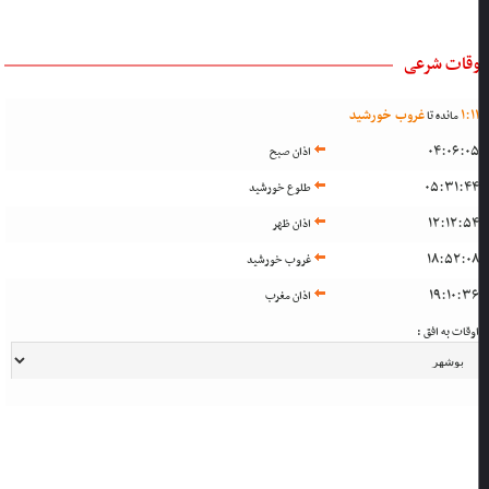
وقات شرعی
1
:
1
غروب خورشید
مانده تا
04:06:0
اذان صبح
05:31:4
طلوع خورشید
12:12:5
اذان ظهر
18:52:0
غروب خورشید
19:10:3
اذان مغرب
وقات به افق :