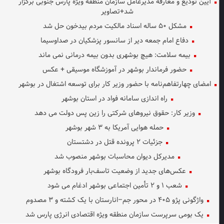
آیین تودیع و معارفه مدیرعامل سازمان منطقه ویژه پارس جنوبی برگزار
شد+تصاویر
مشکل ۵۰ ساله اسناد مالکیت مردم بیدخون حل شد
دفاع امام جمعه دیر از سانسور پزشکیان در صداوسیما
بیمه سلامت: هیچ بوشهری بدون بیمه درمانی نمی ماند
حضور فرماندار بوشهر در آموزشگاه موسیقی + عکس
امضای چهارتفاهم‌نامه با حضور وزیر کار برای توسعه اشتغال در بوشهر
راه اندازی سامانه فواد در استان بوشهر
وزیر کار: حقوق نیروهای شرکتی را زین پس دولت می دهد
حمله هوایی آمریکا به ۳ شهر بوشهر
جزئیات ۲ پرونده قتل در دشتستان
مدیرکل دیوان محاسبات بوشهر منصوب شد
عکس‌های جدید از وضعیت تاسف‌بار فرودگاه بوشهر
شعب ۱ و ۲ تأمین اجتماعی بوشهر ادغام می شود
واژگونی پژو ۴۰۵ در محور جم–انارستان با یک کشته و ۳ مصدوم
یک بومی سرپرست سازمان منطقه ویژه اقتصادی انرژی پارس شد