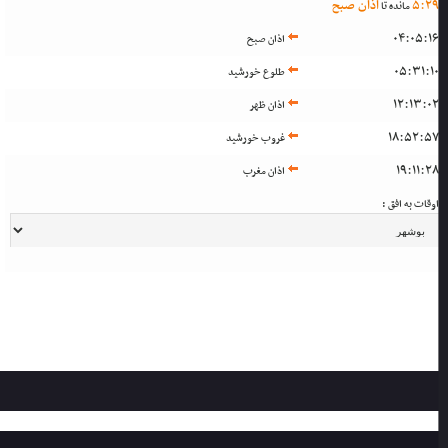
2
:
5
اذان صبح
مانده تا
04:05:1
اذان صبح
05:31:1
طلوع خورشید
12:13:0
اذان ظهر
18:52:5
غروب خورشید
19:11:2
اذان مغرب
وقات به افق :