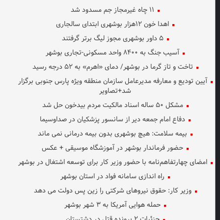
۱۱ چاه غیرمجاز جم مسدود شد
اهدا خون ۱۲هزار بوشهری ابتدای سالجاری
۵ داور بوشهری مجوز لیگ برتر گرفتند
آسیب جنگ به ۸۴۰۰ واحد مسکونی-تجاری بوشهر
تاخت و تاز گرما در بوشهر/ دمای «اهرم» به ۵۲ درجه رسید
آیین تودیع و معارفه مدیرعامل سازمان منطقه ویژه پارس جنوبی برگزار
شد+تصاویر
مشکل ۵۰ ساله اسناد مالکیت مردم بیدخون حل شد
دفاع امام جمعه دیر از سانسور پزشکیان در صداوسیما
بیمه سلامت: هیچ بوشهری بدون بیمه درمانی نمی ماند
حضور فرماندار بوشهر در آموزشگاه موسیقی + عکس
امضای چهارتفاهم‌نامه با حضور وزیر کار برای توسعه اشتغال در بوشهر
راه اندازی سامانه فواد در استان بوشهر
وزیر کار: حقوق نیروهای شرکتی را زین پس دولت می دهد
حمله هوایی آمریکا به ۳ شهر بوشهر
جزئیات ۲ پرونده قتل در دشتستان