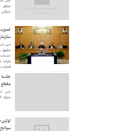
خبر است
موفق ب
متوالی 
تصویب 
29 مه 2016
سازمان
خبر اس
خدمات 
هیات عل
قضات به میزان 
جلسه د
29 مه 2016
مقطع ک
متولد ۱۳۰۹ روستای شیشوان عجب‌شیر است
اولین 
29 مه 2016
سوانح 