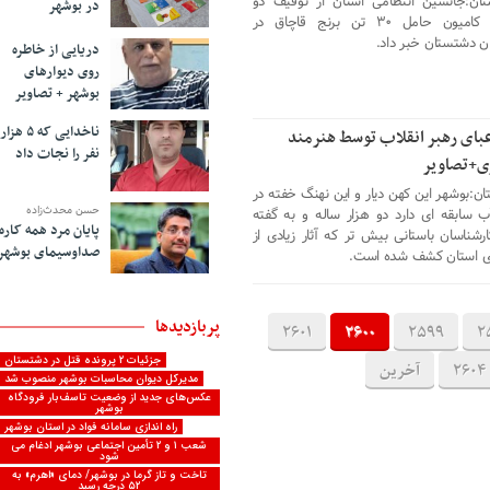
ان:جانشین انتظامی استان از توقیف دو
در بوشهر
دستگاه کامیون حامل ۳۰ تن برنج قاچاق در
 دشتستان خبر داد.
دریایی از خاطره
روی دیوارهای
بوشهر + تصاویر
ناخدایی که ۵ هزار
بای رهبر انقلاب توسط هنرمند
نفر را نجات داد
ی+تصاویر
ان:بوشهر این کهن دیار و این نهنگ خفته در
حسن محدث‌زاده
ب سابقه ای دارد دو هزار ساله و به گفته
پایان مرد همه کاره
رشناسان باستانی بیش تر که آثار زیادی از
صداوسیمای بوشهر
ی استان کشف شده است.
پربازدیدها
2601
2600
2599
2
جزئیات ۲ پرونده قتل در دشتستان
2604
آخرین
مدیرکل دیوان محاسبات بوشهر منصوب شد
عکس‌های جدید از وضعیت تاسف‌بار فرودگاه
بوشهر
راه اندازی سامانه فواد در استان بوشهر
شعب ۱ و ۲ تأمین اجتماعی بوشهر ادغام می
شود
تاخت و تاز گرما در بوشهر/ دمای «اهرم» به
۵۲ درجه رسید