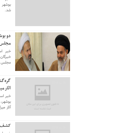
بوشهر آ
شد.
دو بوش
29 مه 2016
مجلس 
خبر اس
خبرگان 
مجلس م
گره‌گش
29 مه 2016
آثار م
خبر است
بوشهر، 
آثار می
کشـف ۳۰ تن برنج قاچاق در دشتستـ
29 مه 2016