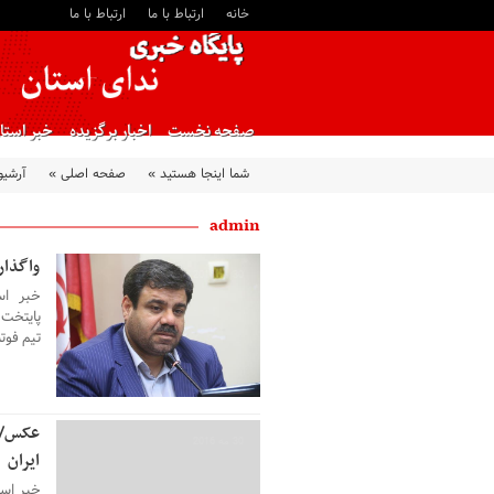
خانه
ارتباط با ما
ارتباط با ما
صفحه نخست
اخبار برگزیده
خبر استا
شما اینجا هستید »
صفحه اصلی »
آرشیو
admin
واگذار
30 مه 2016
خبر است
پایتخت ا
تیم فوتب
30 مه 2016
ایران