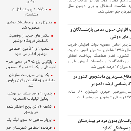
ان:تیم فوتبال ذوب‌‌آهن در ضربات پنالتی
بوشهر
ه شکست استقلال و برای دومین سال
جزئیات ۲ پرونده قتل در
قهرمان جام حذفی شد.
دشتستان
مدیرکل دیوان محاسبات بوشهر
منصوب شد
افزایش حقوق تمامی بازنشستگان و
عکس‌های جدید از وضعیت
 های دولتی
تاسف‌بار فرودگاه بوشهر
تان:بر اساس مصوبه دولت افزایش ضریب
شعب ۱ و ۲ تأمین اجتماعی
حقوق سال ۱۳۹۵ شاغلین مشمول قانون مدیریت
بوشهر ادغام می شود
کشوری، نظام هماهنگ پرداخت، اعضای
می دانشگاه ها و مؤسسات آموزش عالی و
واژگونی پژو ۴۰۵ در محور جم–
۱۲ درصد تعیین شد
انارستان با یک کشته و ۳ مصدوم
یک بومی سرپرست سازمان
فاع مسن‌ترین دانشجوی کشور در
منطقه ویژه اقتصادی انرژی پارس
ارشناسی ارشد+تصویر
شد
خبر استان:میرقنبر حیدری شیشوان ۸۶ ساله،
پلمپ ۹ واحد صنفی در بوشهر
بدلیل تبلیغات نامتعارف
کشف ۷۴ تن برنج احتکار شده
در بوشهر
پرواز شاهین به سوی لیگ یک
پانسمان بدون درد در بیمارستان
و سوختگی گناوه
فرمانده انتظامی شهرستان جم