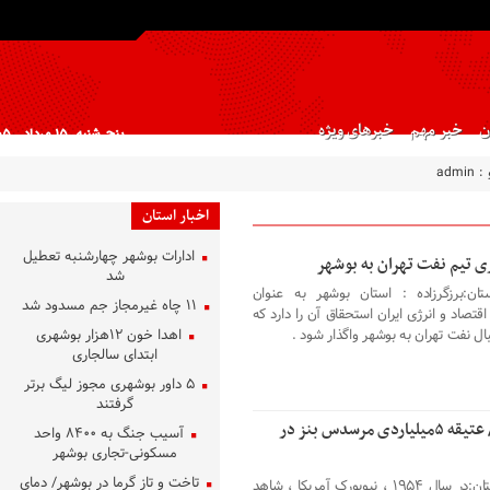
ن
خبر مهم
خبرهای ویژه
پنج شنبه, ۱۵ مرداد , ۱۴۰۵
 :
admin
اخبار استان
ادارات بوشهر چهارشنبه تعطیل
ی تیم نفت تهران به بوشهر
شد
ان:برزگرزاده : استان بوشهر به عنوان
۱۱ چاه غیرمجاز جم مسدود شد
قتصاد و انرژی ایران استحقاق آن را دارد که
ال نفت تهران به بوشهر واگذار شود .
اهدا خون ۱۲هزار بوشهری
ابتدای سالجاری
۵ داور بوشهری مجوز لیگ برتر
گرفتند
عکس/ عتیقه ۵میلیاردی مرسدس بنز در
آسیب جنگ به ۸۴۰۰ واحد
مسکونی-تجاری بوشهر
تاخت و تاز گرما در بوشهر/ دمای
خبر استان:در سال ۱۹۵۴ ، نیویورک آمریکا ، شاهد