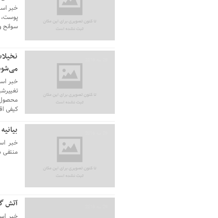
خبر استا
پوست، ا
سوانح و
نخیلات
29 مه 2016
می‌شود
خبر است
تغییرشی
محصول ن
کیفی اق
بیانیه
29 مه 2016
خبر است
منتفی شدن حج
آتش گرفتن پژو ۵
29 مه 2016