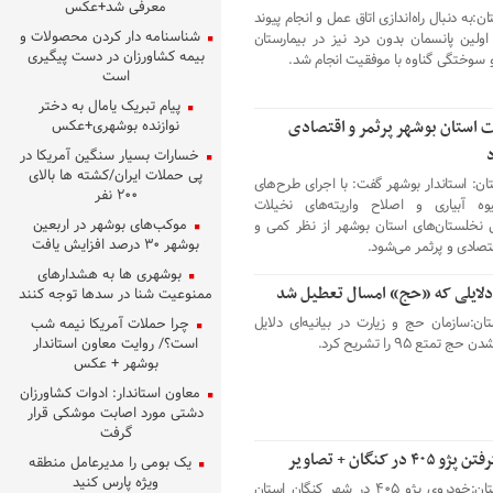
معرفی شد+عکس
ن:به دنبال راه‌اندازی اتاق عمل و انجام پیوند
شناسنامه دار کردن محصولات و
ولین پانسمان بدون درد نیز در بیمارستان
بیمه کشاورزان در دست پیگیری
 سوختگی گناوه با موفقیت انجام شد.
است
پیام تبریک یامال به دختر
 استان بوشهر پرثمر و اقتصادی
نوازنده بوشهری+عکس
خسارات بسیار سنگین آمریکا در
پی حملات ایران/کشته ها بالای
ان: استاندار بوشهر گفت: با اجرای طرح‌های
۲۰۰ نفر
وه آبیاری و اصلاح واریته‌های نخیلات
موکب‌های بوشهر در اربعین
خلستان‌های استان بوشهر از نظر کمی و
بوشهر ۳۰ درصد افزایش یافت
تصادی و پرثمر می‌شود.
بوشهری ها به هشدارهای
 دلایلی که «حج» امسال تعطیل شد
ممنوعیت شنا در سدها توجه کنند
ان:سازمان حج و زیارت در بیانیه‌ای دلایل
چرا حملات آمریکا نیمه شب
 تمتع ۹۵ را تشریح کرد.
است؟/ روایت معاون استاندار
بوشهر + عکس
معاون استاندار: ادوات کشاورزان
دشتی مورد اصابت موشکی قرار
گرفت
۴۰ در کنگان + تصاویر
یک بومی را مدیرعامل منطقه
ویژه پارس کنید
خبر استان:خودروی پژو ۴۰۵ در شهر کنگان استان