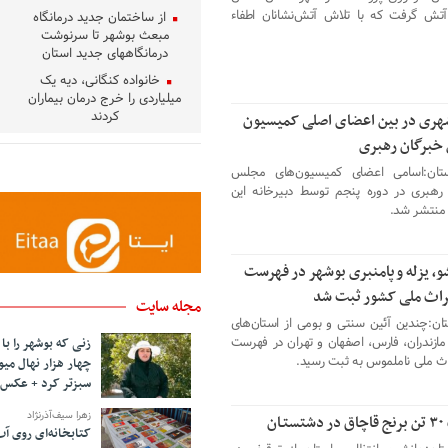
تش گرفت که با تلاش آتش‌نشانان اطفاء
از ساختمان جدید درمانگاه
مبعث بوشهر تا سرنوشت
درمانگاههای جدید استان
خانواده کنگانی، دیه یک
میلیاردی را خرج درمان بیماران
کردند
هری در بین اعضای اصلی کمیسیون
خبرگان رهبری
تان:اسامی اعضای کمیسیون‌های مجلس
رهبری در دوره پنجم توسط دبیرخانه این
نتشر شد.
و، یزله و پامنبری بوشهر در فهرست
یراث ملی کشور ثبت شد
مجله سایت
ان:چندین آئین سنتی و بومی از استان‌های
مازندران، فارس، اصفهان و تهران در فهرست
زنی که بوشهر را با
راث ملی ناملموس به ثبت رسید.
چهار هزار نهال میو
سبزتر کرد + عکس
زهرا سیف‌آذرنژاد
ان
کتابخانه‌ای روی آ