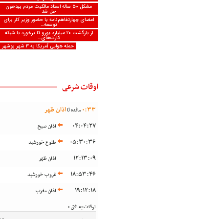
مشکل ۵۰ ساله اسناد مالکیت مردم بیدخون
حل شد
امضای چهارتفاهم‌نامه با حضور وزیر کار برای
توسعه…
از بازگشت ۲۰ میلیارد یورو تا برخورد با شبکه
کارت‌های…
حمله هوایی آمریکا به ۳ شهر بوشهر
اوقات شرعی
33
:
0
اذان ظهر
مانده تا
04:04:27
اذان صبح
05:30:36
طلوع خورشید
12:13:09
اذان ظهر
18:53:46
غروب خورشید
19:12:18
اذان مغرب
اوقات به افق :