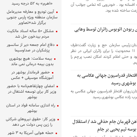
«اهرم» به ۵۲ درجه رسید
 افسانه بود . خودرویی که تمامی جوانب آن
عت ساخته شده بود.
آیین تودیع و معارفه مدیرعامل
سازمان منطقه ویژه پارس جنوبی
برگزار شد+تصاویر
 ربودن اتوبوس زائران توسط وهابی
مشکل ۵۰ ساله اسناد مالکیت
مردم بیدخون حل شد
دفاع امام جمعه دیر از سانسور
تان:رئیس سازمان حج و زیارت گفت:طرف
پزشکیان در صداوسیما
سعودی ۱۱ محدودیت را برای زائران ایرانی در نظر
ود و حتی اعلام کردند امکان نصب پرچم را
بیمه سلامت: هیچ بوشهری
یم.
بدون بیمه درمانی نمی ماند
حضور فرماندار بوشهر در
افتخار فدراسیون جهانی عکاسی به
آموزشگاه موسیقی + عکس
بوشهری رسید
امضای چهارتفاهم‌نامه با حضور
ان:روبان افتخار فدراسیون جهانی عکاسی به
وزیر کار برای توسعه اشتغال در
ب زاده عکاس بوشهری رسید
بوشهر
راه اندازی سامانه فواد در استان
بوشهر
وزیر کار: حقوق نیروهای شرکتی
ن قهرمان جام حذفی شد / استقلال
را زین پس دولت می دهد
 بوسه تیم یحیی بر جام
حمله هوایی آمریکا به ۳ شهر