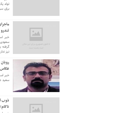
تولد یک
برای سر
ماجرای
30 مه 2016
تندرو
خبر اس
گرفته ب
نیز ندار
روبان 
30 مه 2016
عکاس 
خبر است
سعید عر
ذوب آه
30 مه 2016
ناکام؛