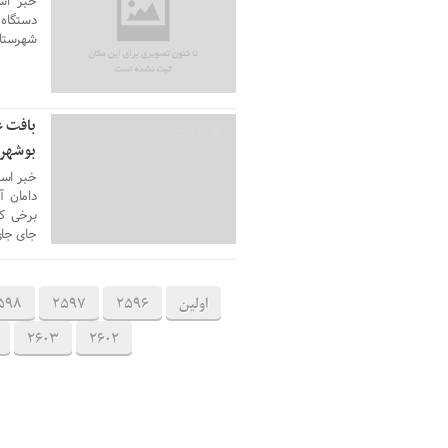
خبر است
شهرستان
بافت ع
29 مه 2016
بوشهر
خبر است
دامان آ
برخی کا
جای جا
اولین
2596
2597
598
2603
2602