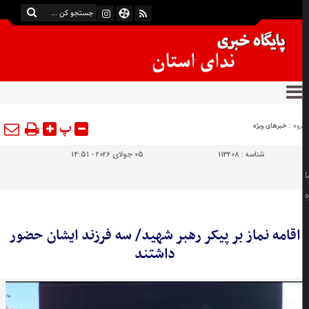
پ
وه :
خبرهای ویژه
شناسه :
113208
05 جولای 2026 - 14:51
اقامه نماز بر پیکر رهبر شهید/ سه فرزند ایشان حضور
داشتند