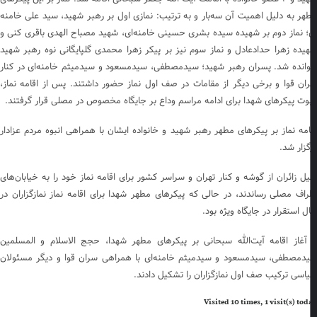
هر به دلیل اهمیت آن سه‌بار و به ترتیب: نمازی اول بر رهبر شهید، سید علی خامنه
؛ نماز دوم بر شهیده سیده بشری حسینی خامنه‌ای، شهید مصباح الهدی باقری کنی و
یده زهرا حدادعادل و نماز سوم نیز بر پیکر زهرا محمدی گلپایگانی نوه رهبر شهید
انده شد. پسران رهبر شهید؛ سیدمصطفی، سیدمسعود و سیدمیثم خامنه‌ای در کنار
ان قوا و برخی دیگر از مقامات در صف اول نماز حضور داشتند. پس از اقامه نماز،
بوت پیکرهای شهدا برای ادامه مراسم وداع بر جایگاه مخصوص در مصلی قرار گرفتند.
امه نماز بر پیکرهای مطهر رهبر شهید و خانواده ایشان با همراهی انبوه مردم عزادار
گزار شد.
ل زائران از گوشه و کنار تهران و سراسر کشور برای اقامه نماز خود را به خیابان‌های
راف مصلی رساندند، در حالی که پیکرهای مطهر شهدا برای اقامه نماز نمازگزاران در
ل استقرار در جایگاه ویژه بود.
 آغاز اقامه آیت‌الله سبحانی بر پیکرهای مطهر شهدا، حجج الاسلام و المسلمین
دمصطفی، سیدمسعود و سیدمیثم خامنه‌ای با همراهی سران قوا و دیگر مسئولان
اسی ترکیب صف اول نمازگزاران را تشکیل دادند.
Visited 10 times, 1 visit(s) to