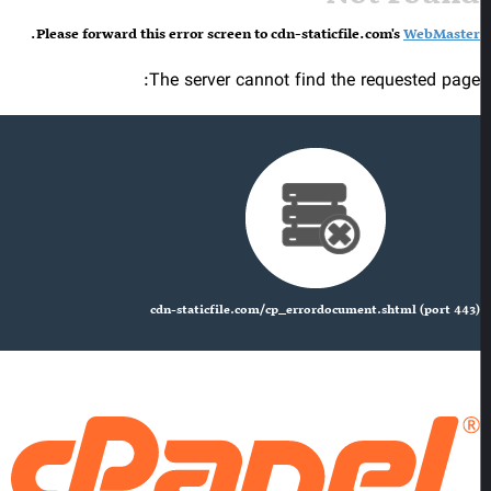
.
Please forward this error screen to cdn-staticfile.com's
WebMaster
The server cannot find the requested page:
cdn-staticfile.com/cp_errordocument.shtml (port 443)